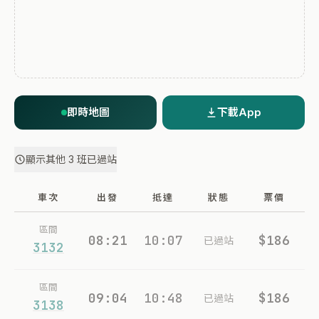
即時地圖
下載App
顯示其他 3 班已過站
車次
出發
抵達
狀態
票價
區間
08:21
10:07
$186
已過站
3132
區間
09:04
10:48
$186
已過站
3138