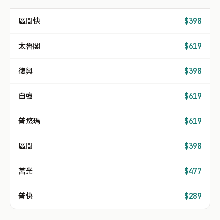
區間快
$398
太魯閣
$619
復興
$398
自強
$619
普悠瑪
$619
區間
$398
莒光
$477
普快
$289