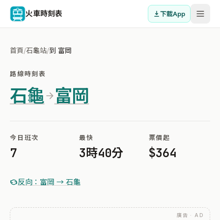
火車時刻表
下載App
首頁
/
石龜站
/
到 富岡
路線時刻表
石龜
富岡
今日班次
最快
票價起
7
3時40分
$364
反向：富岡 → 石龜
廣告 · AD