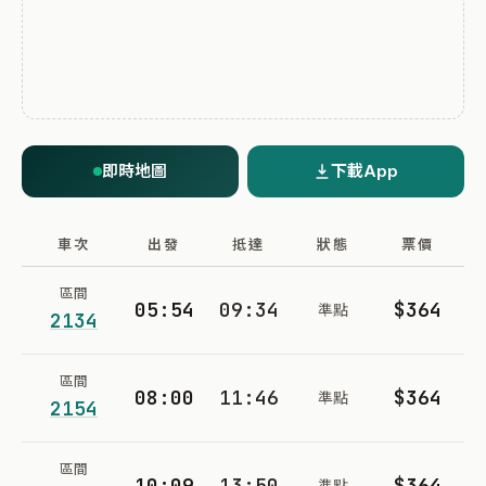
即時地圖
下載App
車次
出發
抵達
狀態
票價
區間
05:54
09:34
$364
準點
2134
區間
08:00
11:46
$364
準點
2154
區間
10:09
13:50
$364
準點