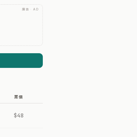
廣告 · AD
票價
$48