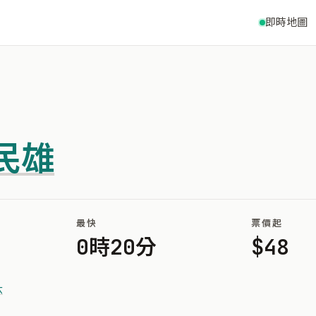
即時地圖
民雄
最快
票價起
0時20分
$48
六