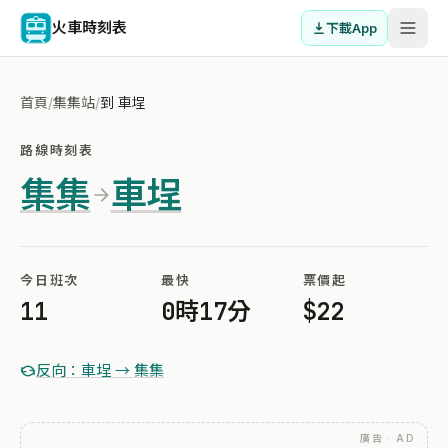
火車時刻表
下載App
首頁
/
集集站
/
到 車埕
路線時刻表
集集
車埕
今日班次
最快
票價起
11
0時17分
$22
反向：車埕 → 集集
廣告 · AD