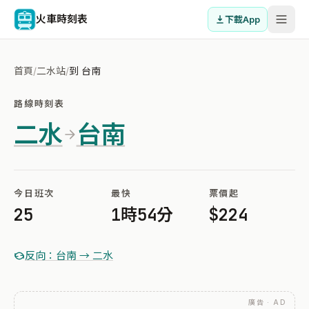
火車時刻表
下載App
首頁
/
二水站
/
到 台南
路線時刻表
二水
台南
今日班次
最快
票價起
25
1時54分
$224
反向：台南 → 二水
廣告 · AD