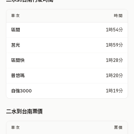
車次
時間
區間
1時54分
莒光
1時59分
區間快
1時28分
普悠瑪
1時20分
自強3000
1時19分
二水到台南票價
車次
票價