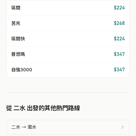
區間
$224
莒光
$268
區間快
$224
普悠瑪
$347
自強3000
$347
從 二水 出發的其他熱門路線
二水 → 濁水