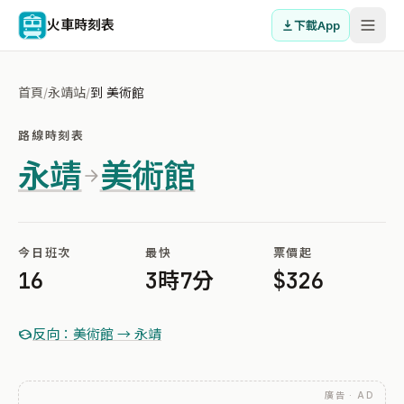
火車時刻表
下載App
首頁
/
永靖站
/
到 美術館
路線時刻表
永靖
美術館
今日班次
最快
票價起
16
3時7分
$326
反向：美術館 → 永靖
廣告 · AD