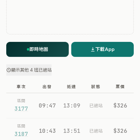
即時地圖
下載App
顯示其他 4 班已過站
車次
出發
抵達
狀態
票價
區間
09:47
13:09
$326
已過站
3177
區間
10:43
13:51
$326
已過站
3187