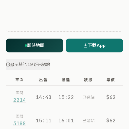
即時地圖
下載App
顯示其他 19 班已過站
車次
出發
抵達
狀態
票價
區間
14:40
15:22
$62
已過站
2214
區間
15:11
16:01
$62
已過站
3188