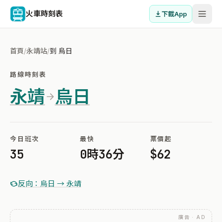
火車時刻表
下載App
首頁
/
永靖站
/
到 烏日
路線時刻表
永靖
烏日
今日班次
最快
票價起
35
0時36分
$62
反向：烏日 → 永靖
廣告 · AD