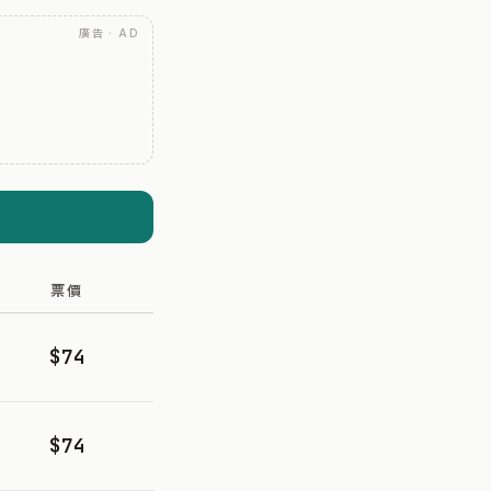
廣告 · AD
票價
$74
$74