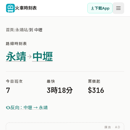
火車時刻表
下載App
首頁
/
永靖站
/
到 中壢
路線時刻表
永靖
中壢
今日班次
最快
票價起
7
3時18分
$316
反向：中壢 → 永靖
廣告 · AD