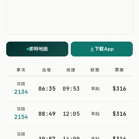
即時地圖
下載App
車次
出發
抵達
狀態
票價
區間
06:35
09:53
$316
準點
2134
區間
08:49
12:05
$316
準點
2154
區間
10:57
14:09
$316
準點