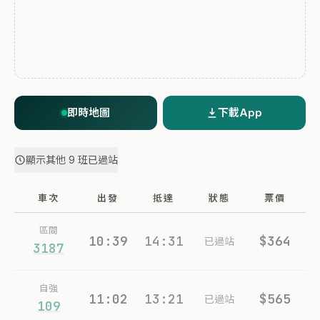
即時地圖
下載App
顯示其他 9 班已過站
車次
出發
抵達
狀態
票價
區間
10:39
14:31
$364
已過站
3187
自強
11:02
13:21
$565
已過站
109