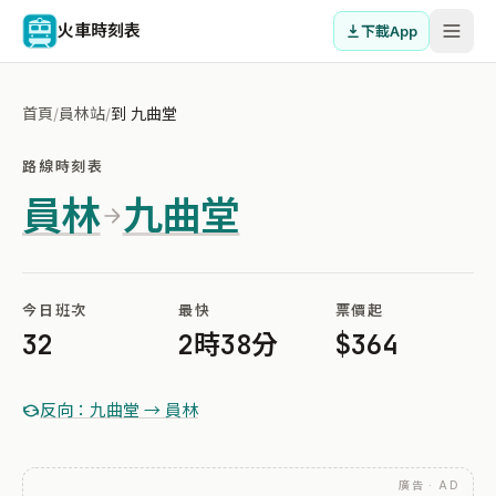
火車時刻表
下載App
首頁
/
員林站
/
到 九曲堂
路線時刻表
員林
九曲堂
今日班次
最快
票價起
32
2時38分
$364
反向：九曲堂 → 員林
廣告 · AD