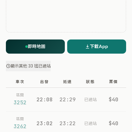
即時地圖
下載App
顯示其他 33 班已過站
車次
出發
抵達
狀態
票價
區間
22:08
22:29
$40
已過站
3252
區間
23:02
23:22
$40
已過站
3262