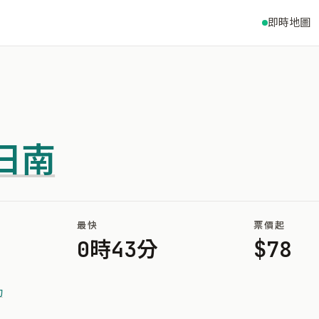
即時地圖
日南
最快
票價起
0時43分
$78
功