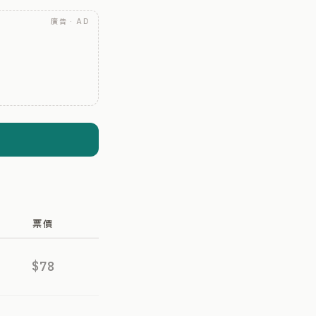
廣告 · AD
票價
$78