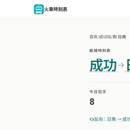
火車時刻表
首頁
/
成功站
/
到 日南
路線時刻表
成功
今日班次
8
反向：日南 → 成