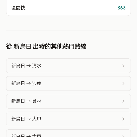
區間快
$63
從 新烏日 出發的其他熱門路線
新烏日 → 清水
新烏日 → 沙鹿
新烏日 → 員林
新烏日 → 大甲
新烏日 → 太原