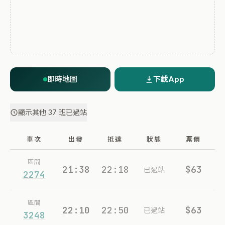
即時地圖
下載App
顯示其他 37 班已過站
車次
出發
抵達
狀態
票價
區間
21:38
22:18
$63
已過站
2274
區間
22:10
22:50
$63
已過站
3248