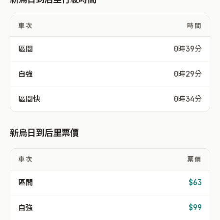
車次
時間
區間
0時39分
自強
0時29分
區間快
0時34分
新烏日到后里票價
車次
票價
區間
$63
自強
$99