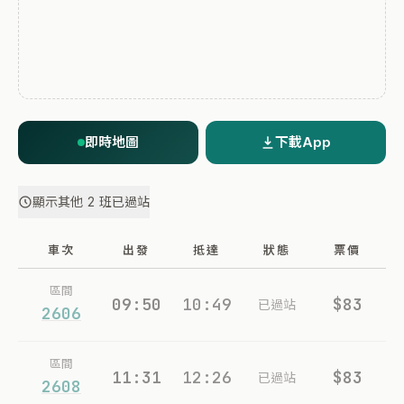
即時地圖
下載App
顯示其他 2 班已過站
車次
出發
抵達
狀態
票價
區間
09:50
10:49
$83
已過站
2606
區間
11:31
12:26
$83
已過站
2608