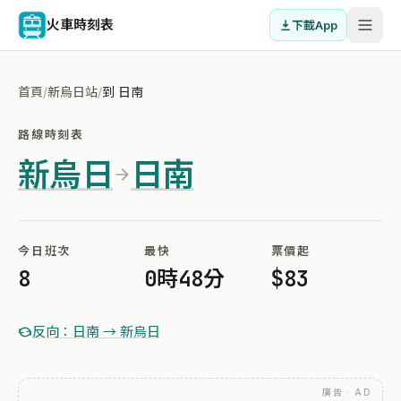
火車時刻表
下載App
首頁
/
新烏日站
/
到 日南
路線時刻表
新烏日
日南
今日班次
最快
票價起
8
0時48分
$83
反向：日南 → 新烏日
廣告 · AD