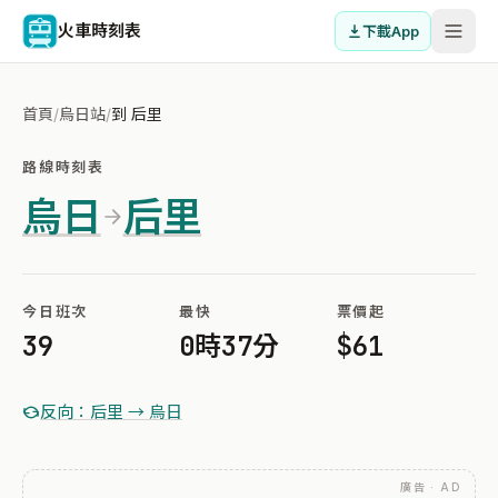
火車時刻表
下載App
首頁
/
烏日站
/
到 后里
路線時刻表
烏日
后里
今日班次
最快
票價起
39
0時37分
$61
反向：后里 → 烏日
廣告 · AD