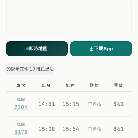
即時地圖
下載App
顯示其他 19 班已過站
車次
出發
抵達
狀態
票價
區間
14:31
15:15
$61
已過站
2204
區間
15:08
15:54
$61
已過站
3178