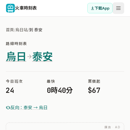
火車時刻表
下載App
首頁
/
烏日站
/
到 泰安
路線時刻表
烏日
泰安
今日班次
最快
票價起
24
0時40分
$67
反向：泰安 → 烏日
廣告 · AD