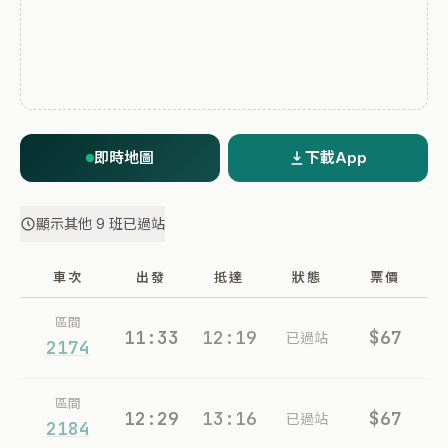
即時地圖
下載App
顯示其他 9 班已過站
車次
出發
抵達
狀態
票價
區間
11:33
12:19
$67
已過站
2174
區間
12:29
13:16
$67
已過站
2184