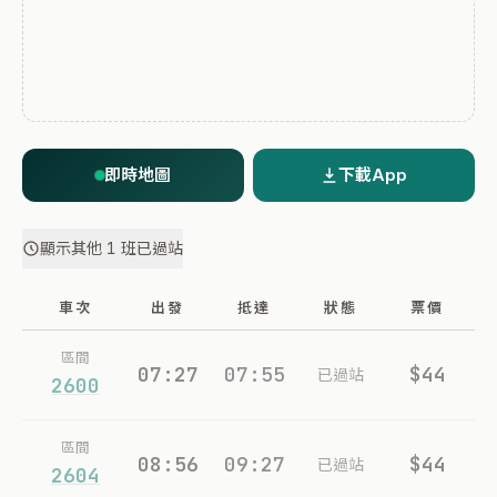
即時地圖
下載App
顯示其他 1 班已過站
車次
出發
抵達
狀態
票價
區間
07:27
07:55
$44
已過站
2600
區間
08:56
09:27
$44
已過站
2604