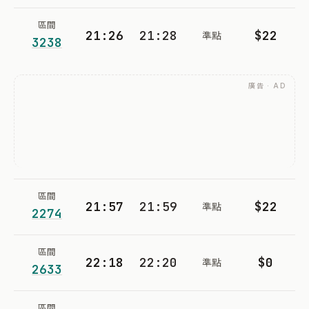
區間
21:26
21:28
$22
準點
3238
廣告 · AD
區間
21:57
21:59
$22
準點
2274
區間
22:18
22:20
$0
準點
2633
區間