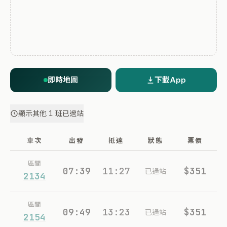
即時地圖
下載App
顯示其他 1 班已過站
車次
出發
抵達
狀態
票價
區間
07:39
11:27
$351
已過站
2134
區間
09:49
13:23
$351
已過站
2154