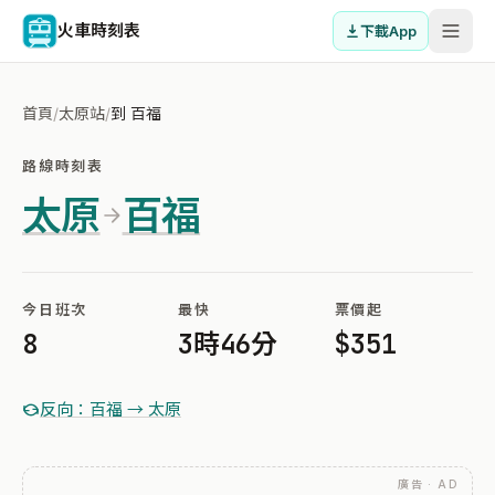
火車時刻表
下載App
首頁
/
太原站
/
到 百福
路線時刻表
太原
百福
今日班次
最快
票價起
8
3時46分
$351
反向：百福 → 太原
廣告 · AD