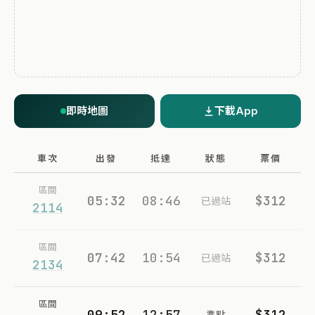
即時地圖
下載App
車次
出發
抵達
狀態
票價
區間
05:32
08:46
$312
已過站
2114
區間
07:42
10:54
$312
已過站
2134
區間
09:52
12:57
$312
準點