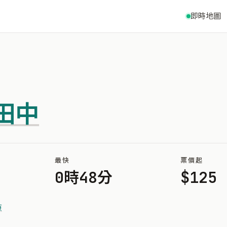
即時地圖
田中
最快
票價起
0時48分
$125
原