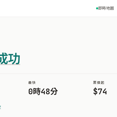
即時地圖
成功
最快
票價起
0時48分
$74
安