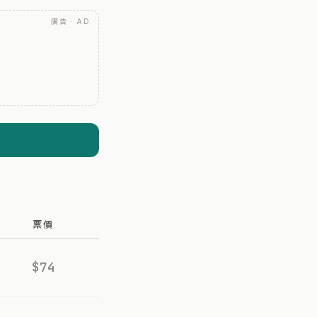
廣告 · AD
票價
$74