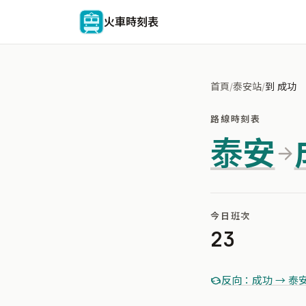
火車時刻表
首頁
/
泰安站
/
到 成功
路線時刻表
泰安
今日班次
23
反向：成功 → 泰