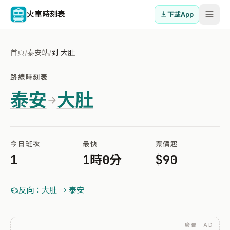
火車時刻表
下載App
首頁
/
泰安站
/
到 大肚
路線時刻表
泰安
大肚
今日班次
最快
票價起
1
1時0分
$90
反向：大肚 → 泰安
廣告 · AD