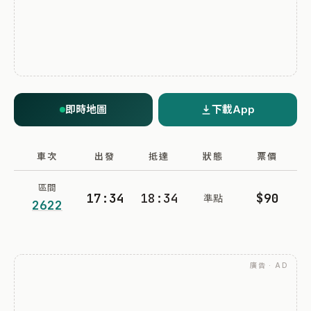
即時地圖
下載App
車次
出發
抵達
狀態
票價
區間
17:34
18:34
$90
準點
2622
廣告 · AD