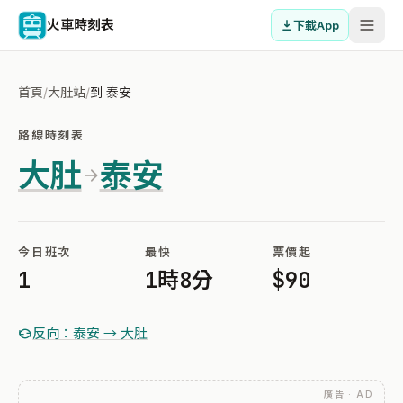
火車時刻表
下載App
首頁
/
大肚站
/
到 泰安
路線時刻表
大肚
泰安
今日班次
最快
票價起
1
1時8分
$90
反向：泰安 → 大肚
廣告 · AD