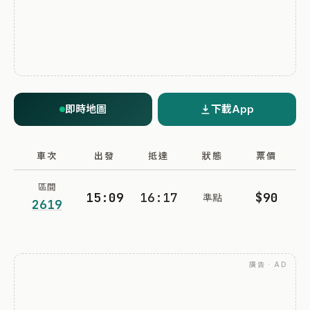
即時地圖
下載App
車次
出發
抵達
狀態
票價
區間
15:09
16:17
$90
準點
2619
廣告 · AD