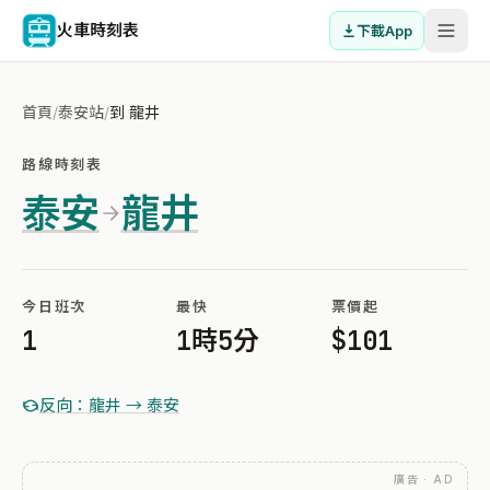
火車時刻表
下載App
首頁
/
泰安站
/
到 龍井
路線時刻表
泰安
龍井
今日班次
最快
票價起
1
1時5分
$101
反向：龍井 → 泰安
廣告 · AD