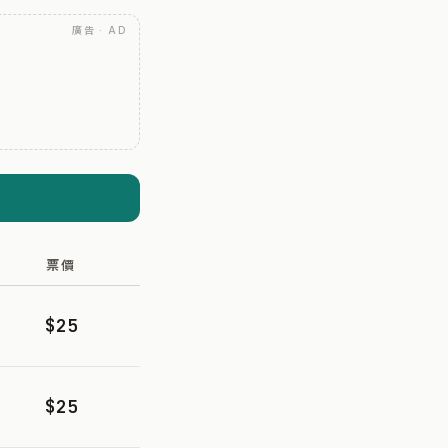
廣告 · AD
票價
$25
$25