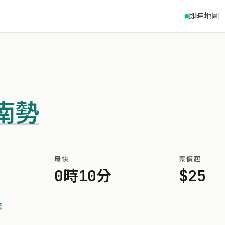
即時地圖
南勢
最快
票價起
0時10分
$25
義