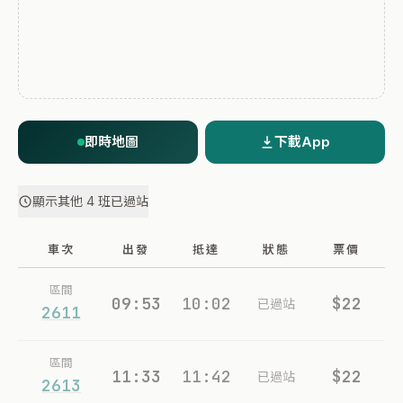
即時地圖
下載App
顯示其他 4 班已過站
車次
出發
抵達
狀態
票價
區間
09:53
10:02
$22
已過站
2611
區間
11:33
11:42
$22
已過站
2613