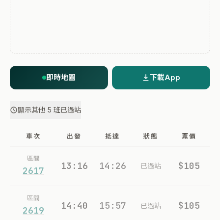
即時地圖
下載App
顯示其他 5 班已過站
車次
出發
抵達
狀態
票價
區間
13:16
14:26
$105
已過站
2617
區間
14:40
15:57
$105
已過站
2619