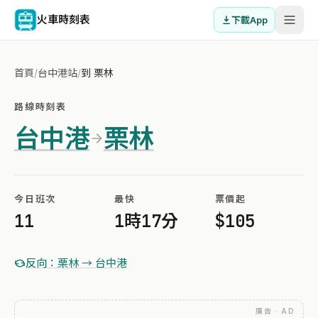
火車時刻表
下載App
首頁
/
台中港站
/
到 栗林
路線時刻表
台中港
栗林
今日班次
最快
票價起
11
1時17分
$105
反向：栗林 → 台中港
廣告 · AD