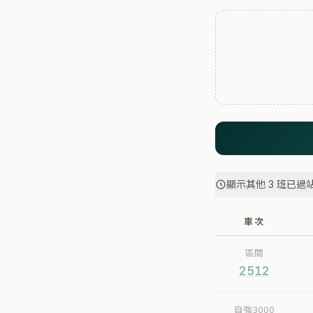
顯示其他 3 班已過
車次
區間
2512
自強3000