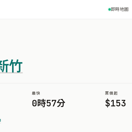
即時地圖
新竹
最快
票價起
0時57分
$153
甲