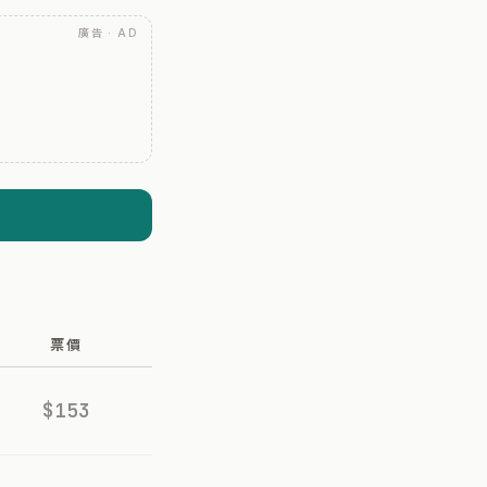
廣告 · AD
票價
$153