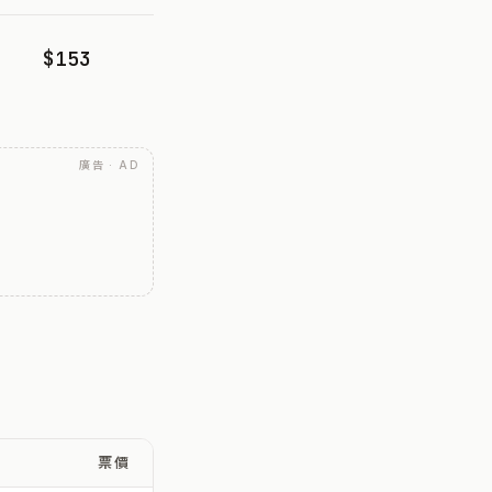
$153
廣告 · AD
票價