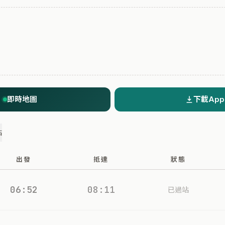
即時地圖
下載App
站
出發
抵達
狀態
06:52
08:11
已過站