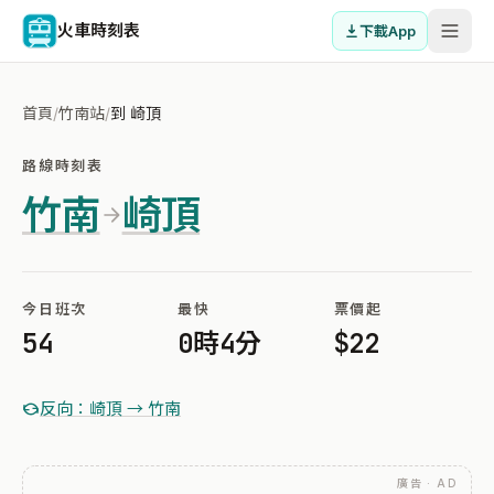
火車時刻表
下載App
首頁
/
竹南站
/
到 崎頂
路線時刻表
竹南
崎頂
今日班次
最快
票價起
54
0時4分
$22
反向：崎頂 → 竹南
廣告 · AD