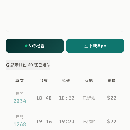
即時地圖
下載App
顯示其他 40 班已過站
車次
出發
抵達
狀態
票價
區間
18:48
18:52
$22
已過站
2234
區間
19:16
19:20
$22
已過站
1268