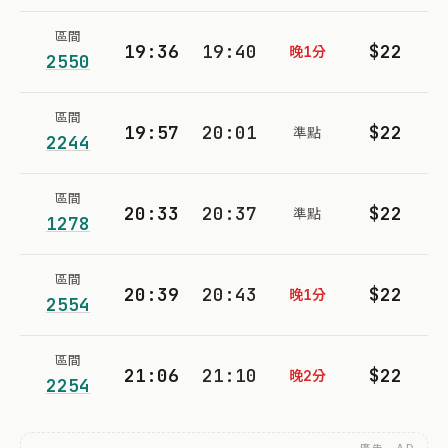
區間
19:36
19:40
$22
晚1分
2550
區間
19:57
20:01
$22
準點
2244
區間
20:33
20:37
$22
準點
1278
區間
20:39
20:43
$22
晚1分
2554
區間
21:06
21:10
$22
晚2分
2254