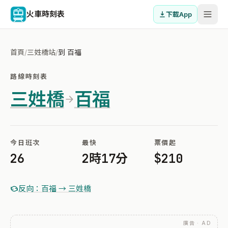
火車時刻表
下載App
首頁
/
三姓橋站
/
到 百福
路線時刻表
三姓橋
百福
今日班次
最快
票價起
26
2時17分
$210
反向：百福 → 三姓橋
廣告 · AD