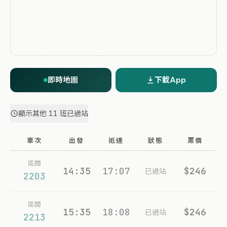
即時地圖
下載App
顯示其他 11 班已過站
車次
出發
抵達
狀態
票價
區間
14:35
17:07
$246
已過站
2203
區間
15:35
18:08
$246
已過站
2213