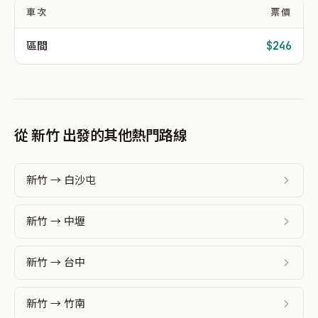
車次
票價
區間
$246
從 新竹 出發的其他熱門路線
新竹 → 白沙屯
新竹 → 中壢
新竹 → 台中
新竹 → 竹南