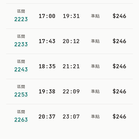
區間
17:00
19:31
$246
準點
2223
區間
17:43
20:12
$246
準點
2233
區間
18:35
21:21
$246
準點
2243
區間
19:38
22:09
$246
準點
2253
區間
20:37
23:07
$246
準點
2263