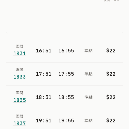
廣告 · AD
區間
16:51
16:55
$22
準點
1831
區間
17:51
17:55
$22
準點
1833
區間
18:51
18:55
$22
準點
1835
區間
19:51
19:55
$22
準點
1837