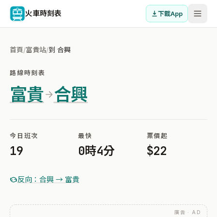
火車時刻表
下載App
首頁
/
富貴站
/
到 合興
路線時刻表
富貴
合興
今日班次
最快
票價起
19
0時4分
$22
反向：合興 → 富貴
廣告 · AD