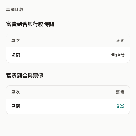
車種比較
富貴到合興行駛時間
車次
時間
區間
0時4分
富貴到合興票價
車次
票價
區間
$22