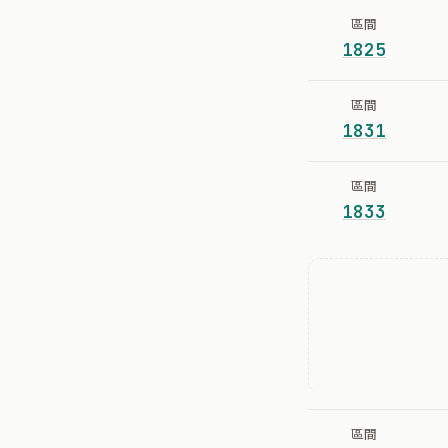
區間
1825
區間
1831
區間
1833
區間