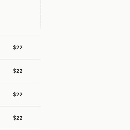
$22
$22
$22
$22