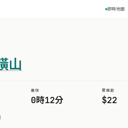
即時地圖
橫山
最快
票價起
0時12分
$22
貴