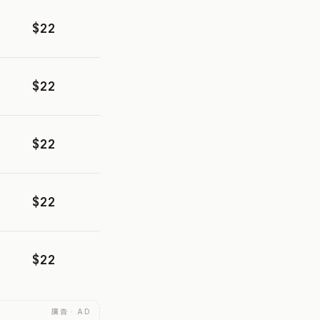
$22
$22
$22
$22
$22
廣告 · AD