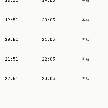
18:51
19:03
準點
19:51
20:03
準點
20:51
21:03
準點
21:51
22:03
準點
22:51
23:03
準點