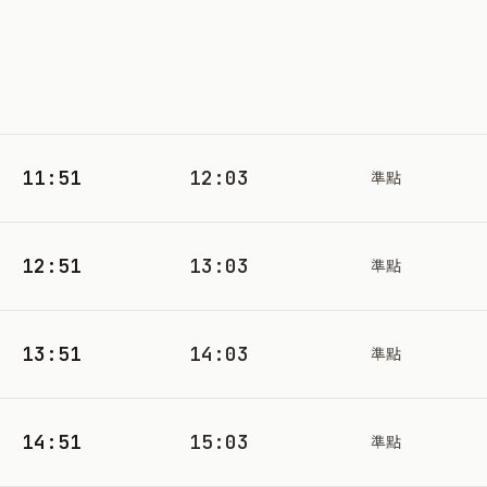
11:51
12:03
準點
12:51
13:03
準點
13:51
14:03
準點
14:51
15:03
準點