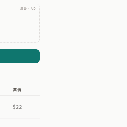
廣告 · AD
票價
$22