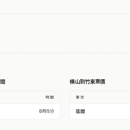
時間
橫山到竹東票價
時間
車次
0時5分
區間