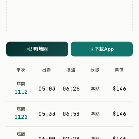
即時地圖
下載App
車次
出發
抵達
狀態
票價
區間
05:03
06:26
$146
準點
1112
區間
05:33
06:58
$146
準點
1122
區間
06:00
07:28
$146
準點