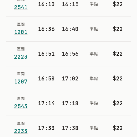
16:10
16:15
$22
準點
2541
區間
16:36
16:40
$22
準點
1201
區間
16:51
16:56
$22
準點
2223
區間
16:58
17:02
$22
準點
1207
區間
17:14
17:18
$22
準點
2543
區間
17:33
17:38
$22
準點
2233