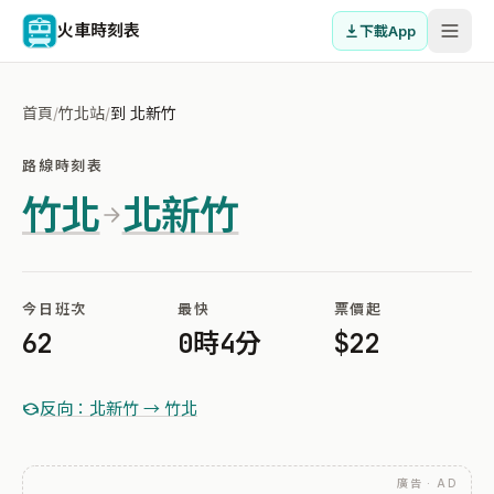
火車時刻表
下載App
首頁
/
竹北站
/
到 北新竹
路線時刻表
竹北
北新竹
今日班次
最快
票價起
62
0時4分
$22
反向：北新竹 → 竹北
廣告 · AD