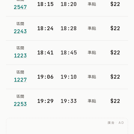
18:15
18:20
$22
準點
2547
區間
18:24
18:28
$22
準點
2243
區間
18:41
18:45
$22
準點
1223
區間
19:06
19:10
$22
準點
1227
區間
19:29
19:33
$22
準點
2253
廣告 · AD