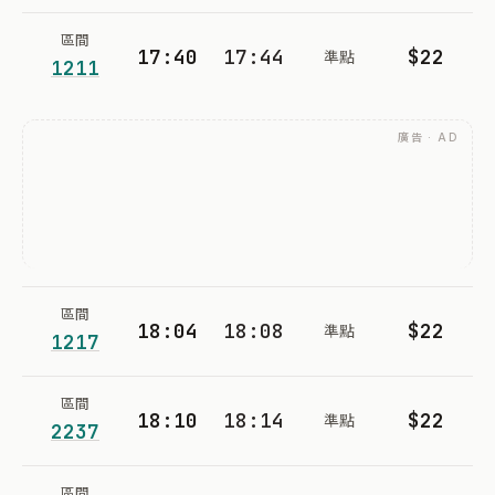
區間
17:40
17:44
$22
準點
1211
廣告 · AD
區間
18:04
18:08
$22
準點
1217
區間
18:10
18:14
$22
準點
2237
區間