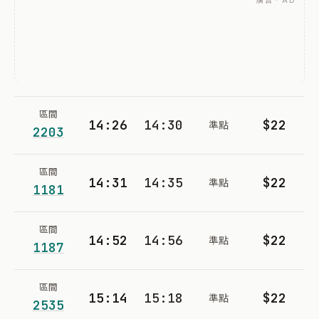
廣告 · AD
區間
14:26
14:30
$22
準點
2203
區間
14:31
14:35
$22
準點
1181
區間
14:52
14:56
$22
準點
1187
區間
15:14
15:18
$22
準點
2535