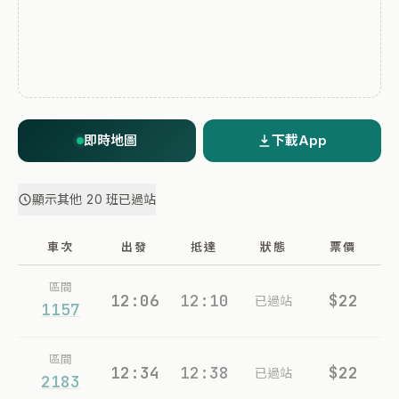
即時地圖
下載App
顯示其他 20 班已過站
車次
出發
抵達
狀態
票價
區間
12:06
12:10
$22
已過站
1157
區間
12:34
12:38
$22
已過站
2183