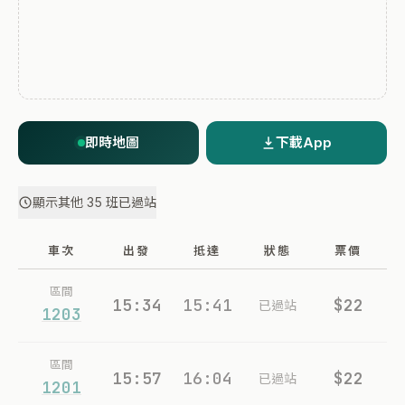
即時地圖
下載App
顯示其他 35 班已過站
車次
出發
抵達
狀態
票價
區間
15:34
15:41
$22
已過站
1203
區間
15:57
16:04
$22
已過站
1201