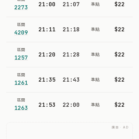
21:00
21:07
$22
準點
2273
區間
21:11
21:18
$22
準點
4209
區間
21:20
21:28
$22
準點
1257
區間
21:35
21:43
$22
準點
1261
區間
21:53
22:00
$22
準點
1263
廣告 · AD