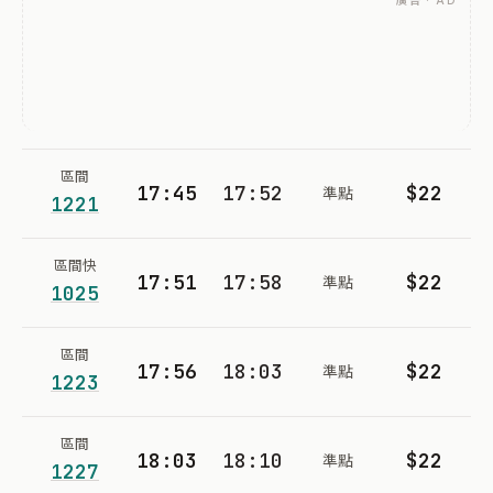
廣告 · AD
區間
17:45
17:52
$22
準點
1221
區間快
17:51
17:58
$22
準點
1025
區間
17:56
18:03
$22
準點
1223
區間
18:03
18:10
$22
準點
1227