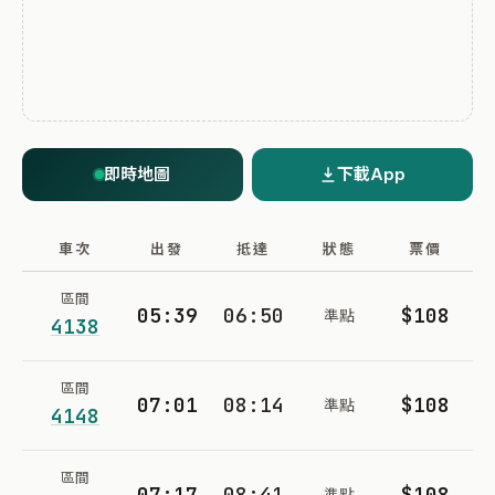
即時地圖
下載App
車次
出發
抵達
狀態
票價
區間
05:39
06:50
$108
準點
4138
區間
07:01
08:14
$108
準點
4148
區間
07:17
08:41
$108
準點