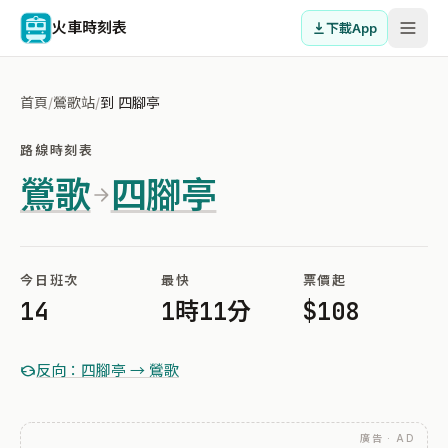
火車時刻表
下載App
首頁
/
鶯歌站
/
到 四腳亭
路線時刻表
鶯歌
四腳亭
今日班次
最快
票價起
14
1時11分
$108
反向：四腳亭 → 鶯歌
廣告 · AD