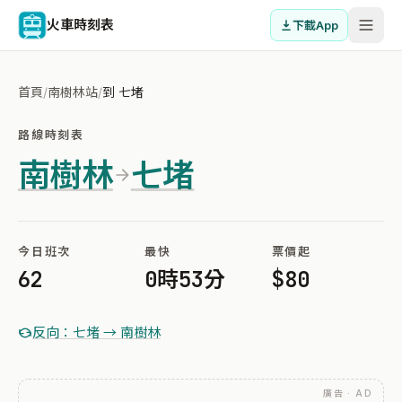
火車時刻表
下載App
首頁
/
南樹林站
/
到 七堵
路線時刻表
南樹林
七堵
今日班次
最快
票價起
62
0時53分
$80
反向：七堵 → 南樹林
廣告 · AD