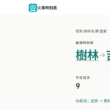
火車時刻表
首頁
/
樹林站
/
到 吉安
路線時刻表
樹林
今日班次
9
反向：吉安 → 樹