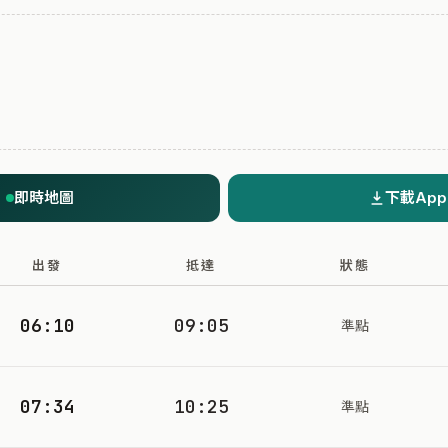
即時地圖
下載App
出發
抵達
狀態
06:10
09:05
準點
07:34
10:25
準點