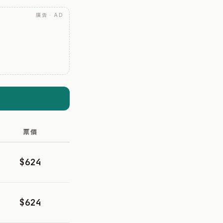
廣告 · AD
票價
$624
$624