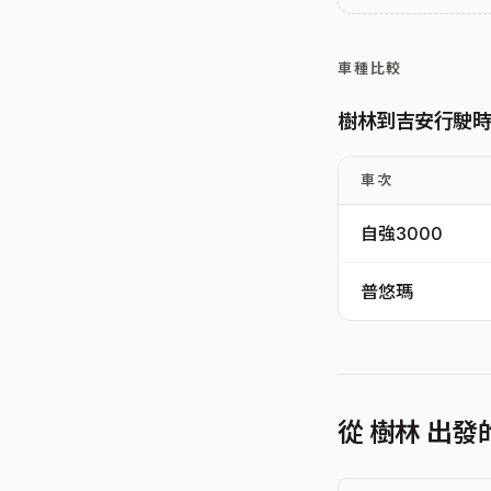
車種比較
樹林到吉安行駛
車次
自強3000
普悠瑪
從 樹林 出