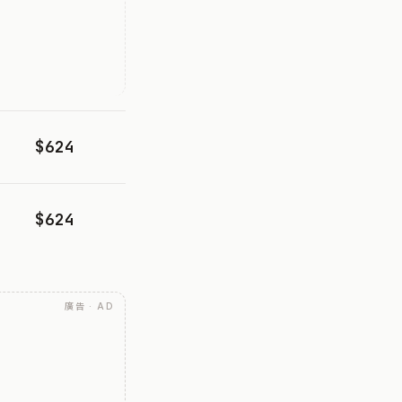
$624
$624
廣告 · AD