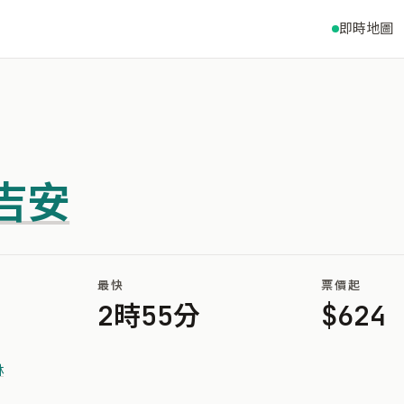
即時地圖
吉安
最快
票價起
2時55分
$624
林