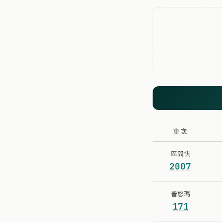
車次
區間快
2007
普悠瑪
171