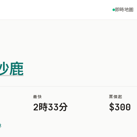
即時地圖
沙鹿
最快
票價起
2時33分
$300
林