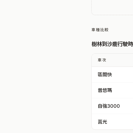
車種比較
樹林到沙鹿行駛
車次
區間快
普悠瑪
自強3000
莒光