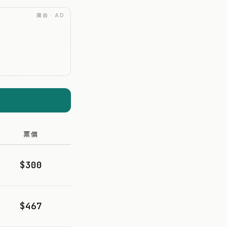
廣告 · AD
票價
$300
$467