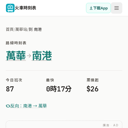
火車時刻表
下載App
首頁
/
萬華站
/
到 南港
路線時刻表
萬華
南港
今日班次
最快
票價起
87
0時17分
$26
反向：南港 → 萬華
廣告 · AD