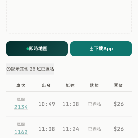
即時地圖
下載App
顯示其他 28 班已過站
車次
出發
抵達
狀態
票價
區間
10:49
11:08
$26
已過站
2134
區間
11:08
11:24
$26
已過站
1162