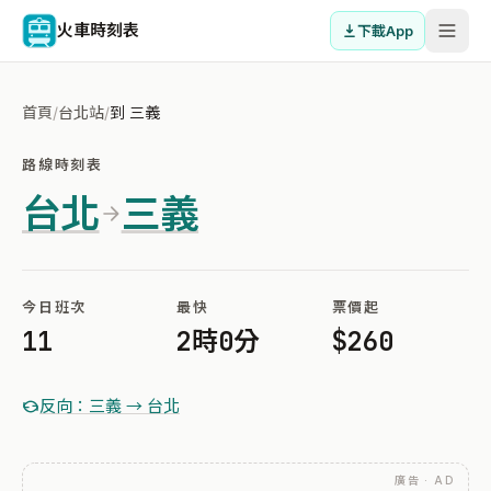
火車時刻表
下載App
首頁
/
台北站
/
到 三義
路線時刻表
台北
三義
今日班次
最快
票價起
11
2時0分
$260
反向：三義 → 台北
廣告 · AD