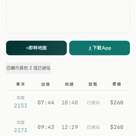
即時地圖
下載App
顯示其他 2 班已過站
車次
出發
抵達
狀態
票價
區間
07:44
10:40
$260
已過站
2153
區間
09:43
12:29
$260
已過站
2173