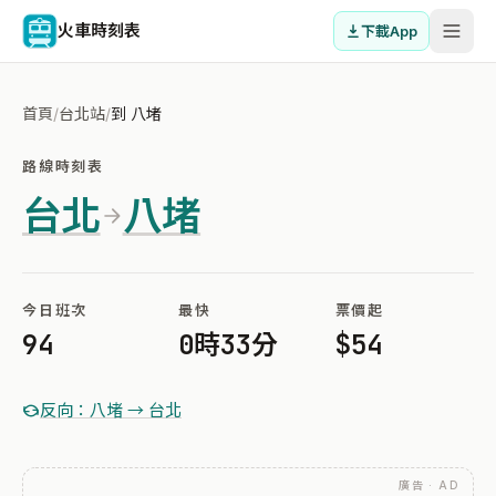
火車時刻表
下載App
首頁
/
台北站
/
到 八堵
路線時刻表
台北
八堵
今日班次
最快
票價起
94
0時33分
$54
反向：八堵 → 台北
廣告 · AD