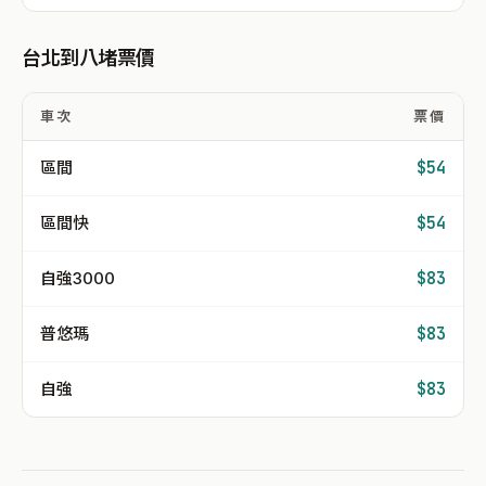
台北到八堵票價
車次
票價
區間
$54
區間快
$54
自強3000
$83
普悠瑪
$83
自強
$83