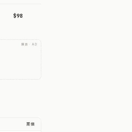
$98
廣告 · AD
票價