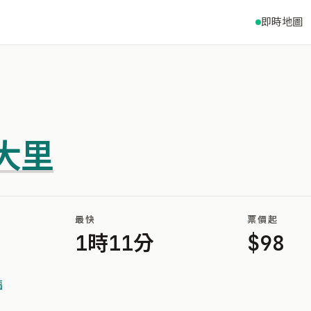
即時地圖
大里
最快
票價起
1時11分
$98
福