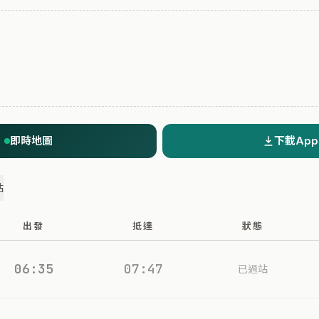
即時地圖
下載App
站
出發
抵達
狀態
06:35
07:47
已過站