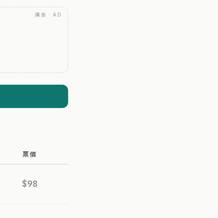
廣告 · AD
票價
$98