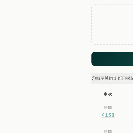
顯示其他 1 班已過
車次
區間
4138
區間