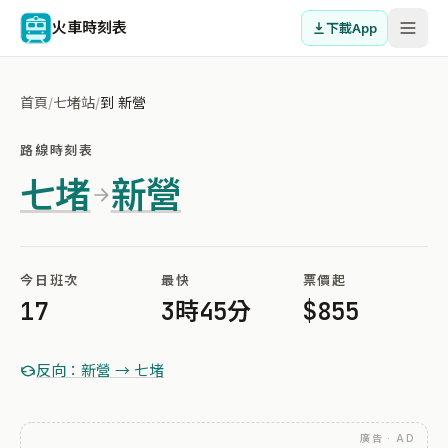
火車時刻表
下載App
首頁
/
七堵站
/
到 新營
路線時刻表
七堵
新營
今日班次
最快
票價起
17
3時45分
$855
反向：新營 → 七堵
廣告 · AD