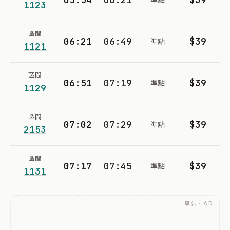
1123
區間
06:21
06:49
$39
準點
1121
區間
06:51
07:19
$39
準點
1129
區間
07:02
07:29
$39
準點
2153
區間
07:17
07:45
$39
準點
1131
廣告 · AD