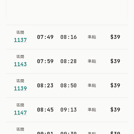
區間
07:49
08:16
$39
準點
1137
區間
07:59
08:28
$39
準點
1143
區間
08:23
08:50
$39
準點
1139
區間
08:45
09:13
$39
準點
1147
區間
09:01
09:30
$39
準點