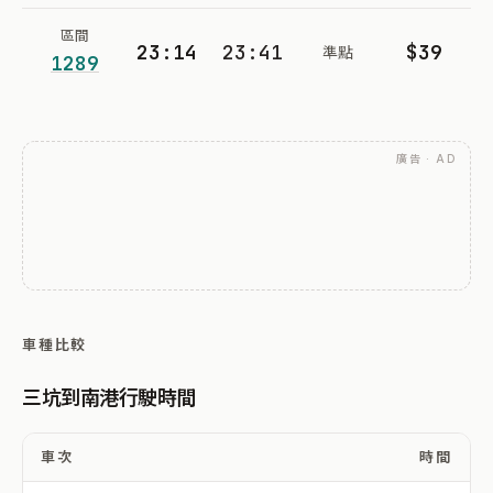
區間
23:14
23:41
$39
準點
1289
廣告 · AD
車種比較
三坑到南港行駛時間
車次
時間