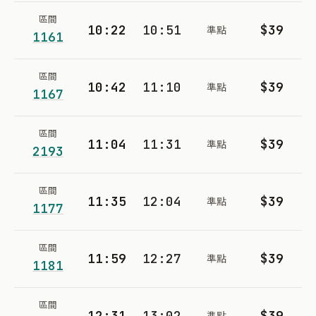
區間
10:22
10:51
$39
準點
1161
區間
10:42
11:10
$39
準點
1167
區間
11:04
11:31
$39
準點
2193
區間
11:35
12:04
$39
準點
1177
區間
11:59
12:27
$39
準點
1181
區間
12:31
13:02
$39
準點