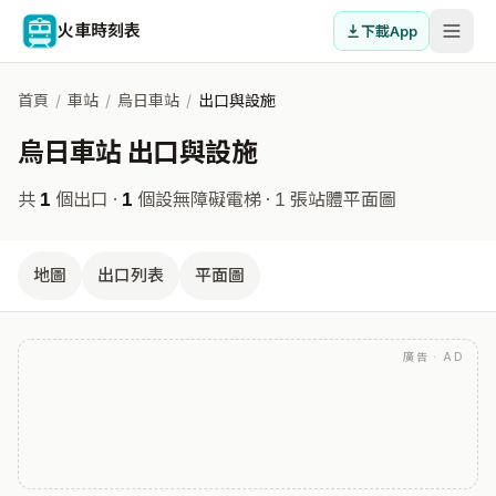
火車時刻表
下載App
首頁
/
車站
/
烏日車站
/
出口與設施
烏日車站 出口與設施
共
1
個出口 ·
1
個設無障礙電梯
· 1 張站體平面圖
地圖
出口列表
平面圖
廣告 · AD